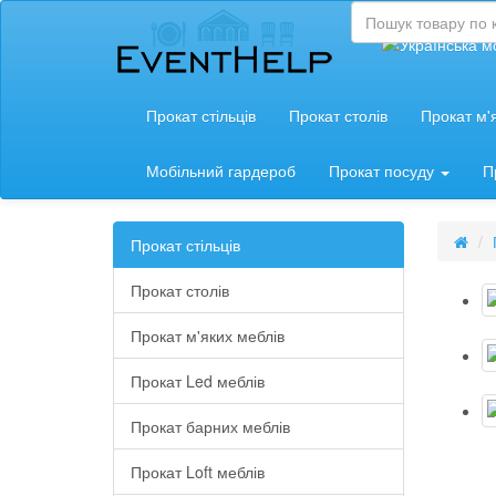
Прокат стільців
Прокат столів
Прокат м'
Мобільний гардероб
Прокат посуду
П
Прокат стільців
Прокат столів
Прокат м'яких меблів
Прокат Led меблів
Прокат барних меблів
Прокат Loft меблів