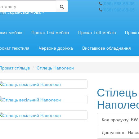
(096) 568-65-65
(068) 968-65-65
Українська мова
яких меблів
Прокат Led меблів
Прокат Loft меблів
Прокат
рокат текстиля
Червона доріжка
Виставкове обладнання
Прокат стільців
Стілець Наполеон
Стілець
Наполе
Код продукту:
KW
Доступність:
На ск