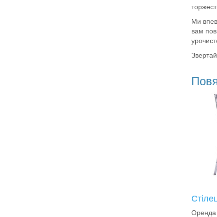
торжест
Ми впев
вам пов
урочисто
Звертайт
Повя
Стілец
Оренда с