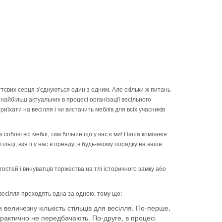
ттєвих серця з'єднуються один з одним. Але скільки ж питань
найбільш актуальних в процесі організації весільного
иїхати на весілля і чи вистачить меблів для всіх учасників
з собою всі меблі, тим більше що у вас є ми! Наша компанія
ільці, взяті у нас в оренду, в будь-якому порядку на ваше
остей і винуватців торжества на тлі історичного замку або
 весілля проходять одна за одною, тому що:
величезну кількість стільців для весілля. По-перше,
практично не передбачають. По-друге, в процесі