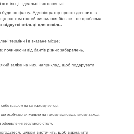
стільці - ідеальні і як новенькі.
й буде по факту. Адміністратор просто дзвонить в
кщо раптом гостей виявилося більше - не проблема!
о
відсутні стільці для весіль.
ені терміни і в вказане місце;
в: починаючи від бантів різних забарвлень,
, який залізе на них, наприклад, щоб подарувати
и себе графом на світському вечорі;
, що особливо актуально на такому відповідальному заході;
и оформленні весільного столу.
 погодьтеся, цілком вистачить, щоб відзначити