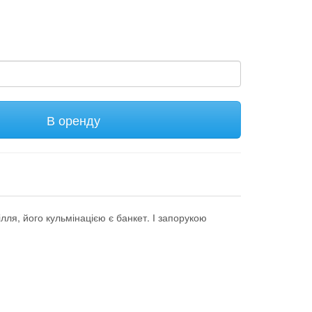
В оренду
лля, його кульмінацією є банкет. І запорукою