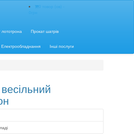
0 товор (ов) -
0грн
 лототрона
Прокат шатрів
Електрообладнання
Інші послуги
 весільний
он
ладі