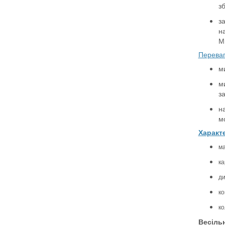
зб
з
н
М
Переваг
м
ми
з
на
м
Характе
ма
ка
ди
ко
ко
Весільн