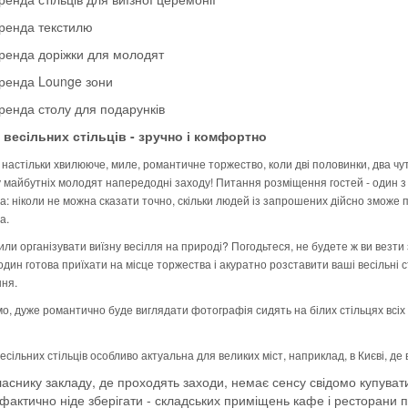
ренда текстилю
ренда доріжки для молодят
ренда Lounge зони
ренда столу для подарунків
весільних стільців - зручно і комфортно
 настільки хвилююче, миле, романтичне торжество, коли дві половинки, два чу
у майбутніх молодят напередодні заходу! Питання розміщення гостей - один з 
: ніколи не можна сказати точно, скільки людей із запрошених дійсно зможе пр
а.
ли організувати виїзну весілля на природі? Погодьтеся, не будете ж ви везти 
один готова приїхати на місце торжества і акуратно розставити ваші весільні ст
ня.
, дуже романтично буде виглядати фотографія сидять на білих стільцях всіх г
сільних стільців особливо актуальна для великих міст, наприклад, в Києві, де
ласнику закладу, де проходять заходи, немає сенсу свідомо купувати 
ї фактично ніде зберігати - складських приміщень кафе і ресторани 