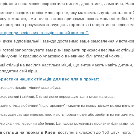
ерігання вона може покриватися пилом, дряпатися, ламатися. Наші ж 
амовник свідомо повідомляє про те, яку максимальну кількість госте
ашу компанію, і ми точно в строк привозимо всю замовлені меблі. Я
и прекрасно розуміємо значущість торжества і оперативно підвезем
и оренди весільних стільців в нашій компанії:
и дуже відповідальні і завжди доставимо ваше замовлення у встановл
 готові запропонувати вам різні варіанти прикраси весільних стільці
акінчуючи їх красивою упаковкою в невинно білі атласні чохли;
ші стільці на весілля настільки міцні, що витримають навіть дитини
олодятам свій вірш.
ристики наших стільців для весілля в прокат:
теріал стільців - міцний масив бука;
ркас легкий і стійкий. Стільці легко переміщуються з місця на місце;
зайн стільців обтічний "під старовину" - сидячи на ньому, цілком можна відчут
нструкція стільця нівелює можливість порвати одяг або зробити на ній зачіпку
лір сидіння: червоний або білий. Це чудова можливість проявити фантазію пр
і стільці на прокат в Києві
доступні в кількості до 150 штук, чого,