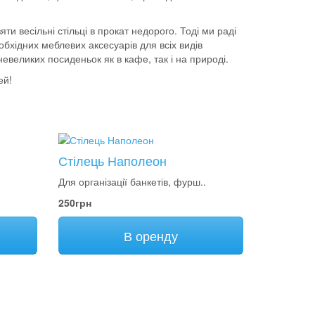
и весільні стільці в прокат недорого. Тоді ми раді
бхідних меблевих аксесуарів для всіх видів
 невеликих посиденьок як в кафе, так і на природі.
ей!
Стілець Наполеон
.
Для організації банкетів, фурш..
250грн
В оренду