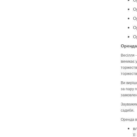
О
О
О
О
Оренда 
Весілля -
виникає 
торжества
торжеств
Ви виріши
за пару г
замовлен
Зауважимо
садиби.
Оренда ве
в
ї