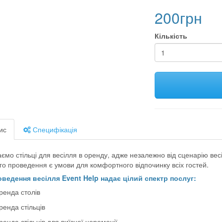
200грн
Кількість
ис
Специфікація
ємо стільці для весілля в оренду, адже незалежно від сценарію весі
го проведення є умови для комфортного відпочинку всіх гостей.
ведення весілля Event Help надає цілий спектр послуг:
ренда столів
ренда стільців
ренда стільців для виїзної церемонії