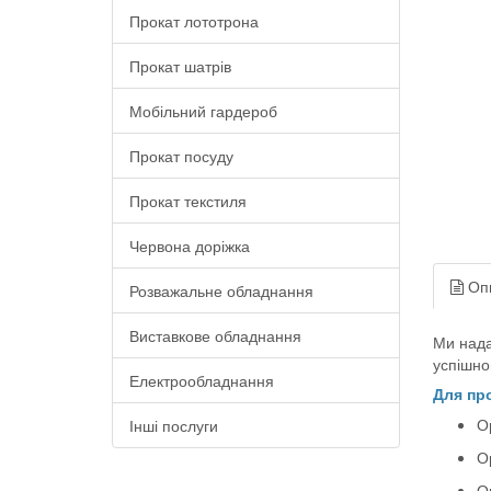
Прокат лототрона
Прокат шатрів
Мобільний гардероб
Прокат посуду
Прокат текстиля
Червона доріжка
Оп
Розважальне обладнання
Виставкове обладнання
Ми нада
успішно
Електрообладнання
Для про
О
Інші послуги
О
О