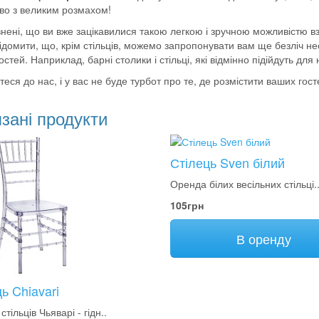
во з великим розмахом!
нені, що ви вже зацікавилися такою легкою і зручною можливістю взят
ідомити, що, крім стільців, можемо запропонувати вам ще безліч нео
стей. Наприклад, барні столики і стільці, які відмінно підійдуть для
еся до нас, і у вас не буде турбот про те, де розмістити ваших гост
зані продукти
Стілець Sven білий
Оренда білих весільних стільці.
105грн
В оренду
ь Chiavari
тільців Чьяварі - гідн..