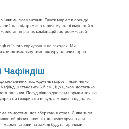
 з іншими елементами. Також марміт в оренду
ений для підтримки в гарячому стані ємностей з
користання різних комбінацій гастроемкостей
ації виїзного харчування на заходах. Ми
имувати оптимальну температуру гарячих страв
і Чафіндіш
до механічних пошкоджень і корозії, який легко
Чафіндіш становить 6,5 см., Що цілком достатньо
аста-пальник. Посуд відповідає всім нормам техніки
кривати і закривати посуд, а масивна підставка
кома ємностями для зберігання страв. Є два типи
ёмкостей різних розмірів, що дуже зручно для
і марміт, страви на заході будуть гарячими і