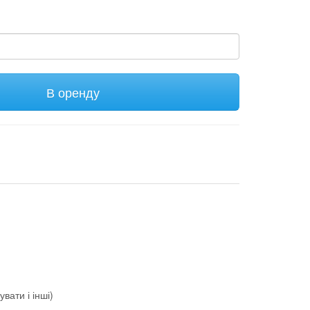
В оренду
вати і інші)