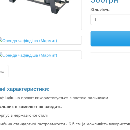
Кількість
ис
чні характеристики:
афіндіш на прокат використовується з пастою пальником.
альник в комплект не входить
орпус з нержавіючої сталі
ибина стандартної гастроемкости - 6,5 см (є можливість використову