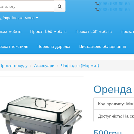
(096) 568-65-65
(068) 968-65-65
Українська мова
яких меблів
Прокат Led меблів
Прокат Loft меблів
Прокат
рокат текстиля
Червона доріжка
Виставкове обладнання
Прокат посуду
Аксесуари
Чафіндіш (Мармит)
Оренда 
Код продукту:
Mar
Доступність:
На ск
500грн