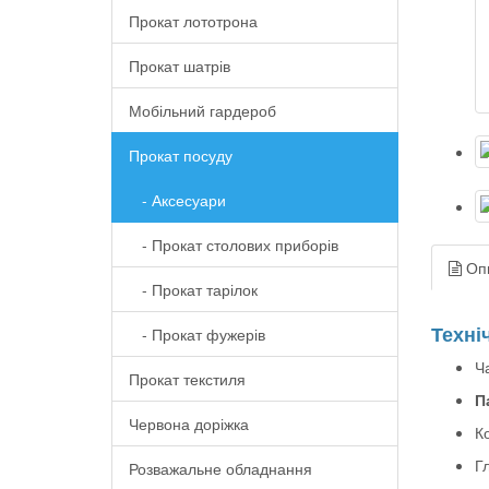
Прокат лототрона
Прокат шатрів
Мобільний гардероб
Прокат посуду
- Аксесуари
- Прокат столових приборів
Оп
- Прокат тарілок
Техні
- Прокат фужерів
Ч
Прокат текстиля
П
Червона доріжка
К
Гл
Розважальне обладнання