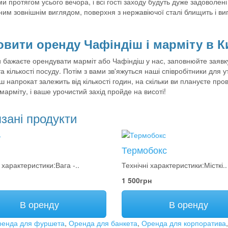
и протягом усього вечора, і всі гості заходу будуть дуже задоволен
ним зовнішнім виглядом, поверхня з нержавіючої сталі блищить і в
вити оренду Чафіндіш і марміту в К
 бажаєте орендувати марміт або Чафіндіш у нас, заповнюйте заявку
а кількості посуду. Потім з вами зв'яжуться наші співробітники для 
ш напрокат залежить від кількості годин, на скільки ви плануєте п
марміту, і ваше урочистий захід пройде на висоті!
зані продукти
Термобокс
 характеристики:Вага -..
Технічні характеристики:Місткі..
1 500грн
В оренду
В оренду
енда для фуршета
,
Оренда для банкета
,
Оренда для корпоратива