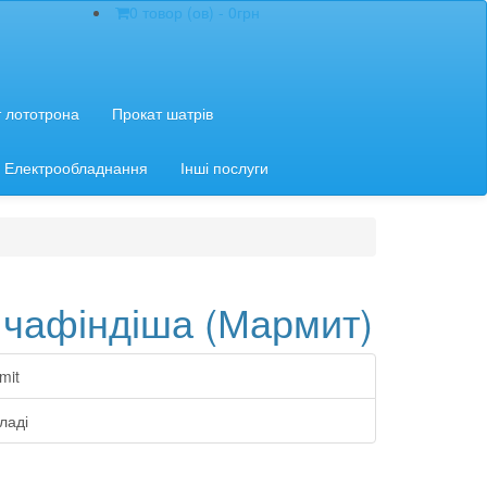
0 товор (ов) - 0грн
 лототрона
Прокат шатрів
Електрообладнання
Інші послуги
чафіндіша (Мармит)
mit
ладі