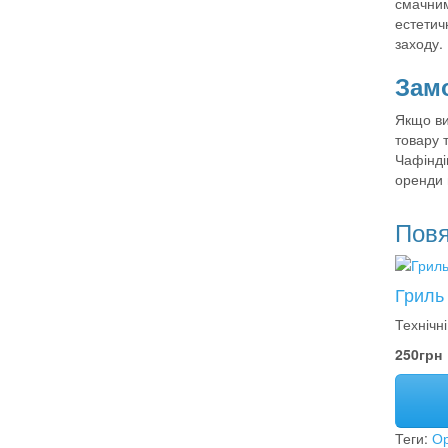
смачним
естетич
заходу.
Замо
Якщо ви
товару т
Чафінді
оренди 
Повя
Гриль
Технічні
250грн
Теги:
Ор