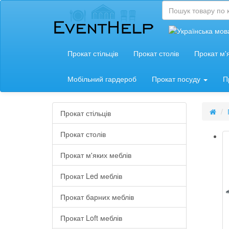
Прокат стільців
Прокат столів
Прокат м'
Мобільний гардероб
Прокат посуду
П
Прокат стільців
Прокат столів
Прокат м'яких меблів
Прокат Led меблів
Прокат барних меблів
Прокат Loft меблів