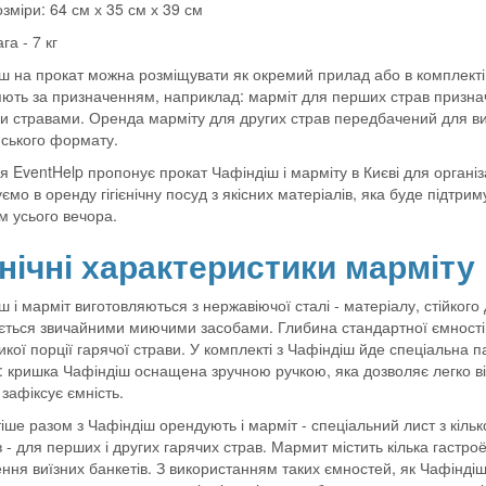
зміри: 64 см х 35 см х 39 см
га - 7 кг
ш на прокат можна розміщувати як окремий прилад або в комплекті
яють за призначенням, наприклад: марміт для перших страв признач
 стравами. Оренда марміту для других страв передбачений для ви
ського формату.
я EventHelp пропонує прокат Чафіндіш і марміту в Києві для організ
ємо в оренду гігієнічну посуд з якісних матеріалів, яка буде підтр
м усього вечора.
нічні характеристики марміту 
 і марміт виготовляються з нержавіючої сталі - матеріалу, стійкого 
ється звичайними миючими засобами. Глибина стандартної ємності 
икої порції гарячої страви. У комплекті з Чафіндіш йде спеціальна п
: кришка Чафіндіш оснащена зручною ручкою, яка дозволяє легко від
зафіксує ємність.
іше разом з Чафіндіш орендують і марміт - спеціальний лист з кіль
в - для перших і других гарячих страв. Мармит містить кілька гастро
ння виїзних банкетів. З використанням таких ємностей, як Чафіндіш 