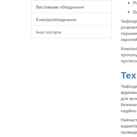
Ро
Виставкове обладнання
Ва
Електрообладнання
Чафінді
розрізн
Інші послуги
першими
європей
Компані
пропону
протяго
Тех
Чафіндіш
відмива
для вел
безпеки
надійно 
Найчаст
марміті
проведе