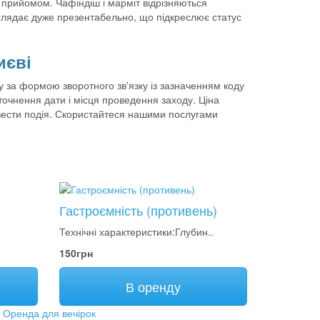
і прийомом. Чафіндіш і марміт відрізняються
иглядає дуже презентабельно, що підкреслює статус
иєві
 за формою зворотного зв'язку із зазначенням коду
уточнення дати і місця проведення заходу. Ціна
ровести подія. Скористайтеся нашими послугами
Гастроємність (противень)
Технічні характеристики:Глубин..
150грн
В оренду
,
Оренда для вечірок