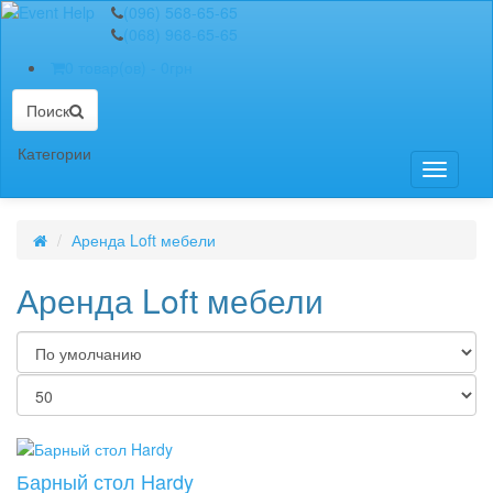
(096) 568-65-65
(068) 968-65-65
0 товар(ов) - 0грн
Поиск
Категории
Toggle n
Аренда Loft мебели
Аренда Loft мебели
Барный стол Hardy