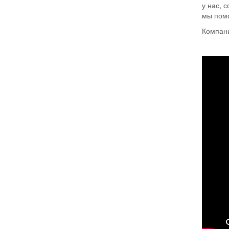
у нас, 
мы пом
Компани