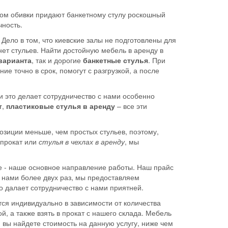
етом обивки придают банкетному стулу роскошный
чность.
 Дело в том, что киевские залы не подготовлены для
ет стульев. Найти достойную мебель в аренду в
варианта
, так и дорогие
банкетные стулья
. При
е точно в срок, помогут с разгрузкой, а после
и это делает сотрудничество с нами особенно
т
,
пластиковые стулья в аренду
– все эти
позиции меньше, чем простых стульев, поэтому,
 прокат или
стулья в чехлах в аренду
, мы
е - наше основное направление работы. Наш прайс
с нами более двух раз, мы предоставляем
о далает сотрудничество с нами приятней.
ся индивидуально в зависимости от количества
й, а также взять в прокат с нашего склада. Мебель
 вы найдете стоимость на данную услугу, ниже чем