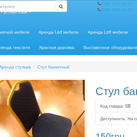
(096) 568-65-65
(068) 968-65-65
Русский язык
мягкой мебели
Аренда Led мебели
Аренда Loft мебели
ренда текстиля
Красная дорожка
Выставочное оборудован
Аренда стульев
Стул банкетный
Стул ба
Код товара:
SB
Доступность:
На с
150грн