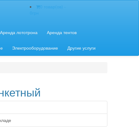
0 товар(ов) -
0грн
Аренда лототрона
Аренда тентов
ие
Электрооборудование
Другие услуги
нкетный
кладе