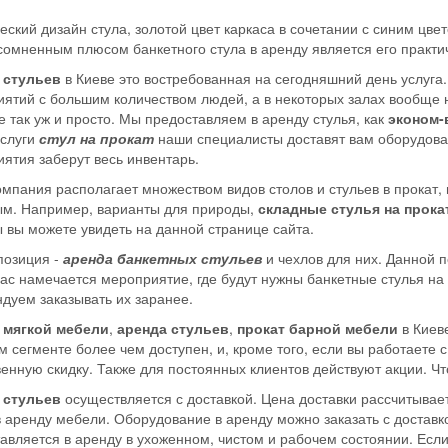
еский дизайн стула, золотой цвет каркаса в сочетании с синим цв
сомненным плюсом банкетного стула в аренду является его практи
 стульев
в Киеве это востребованная на сегодняшний день услуга.
ятий с большим количеством людей, а в некоторых залах вообще н
е так уж и просто. Мы предоставляем в аренду стулья, как
эконом-
услуги
стул на прокат
наши специалисты доставят вам оборудовани
ятия заберут весь инвентарь.
мпания располагает множеством видов столов и стульев в прокат, 
м. Например, варианты для природы,
складные стулья на прока
 вы можете увидеть на данной странице сайта.
позиция -
аренда банкетных стульев
и чехлов для них. Данной 
вас намечается мероприятие, где будут нужны банкетные стулья на
дуем заказывать их заранее.
 мягкой мебели
,
аренда стульев
,
прокат барной мебели
в Киев
м сегменте более чем доступен, и, кроме того, если вы работаете 
енную скидку. Также для постоянных клиентов действуют акции. Чт
 стульев
осуществляется с доставкой. Цена доставки рассчитывает
в аренду мебели. Оборудование в аренду можно заказать с доставко
авляется в аренду в ухоженном, чистом и рабочем состоянии. Если