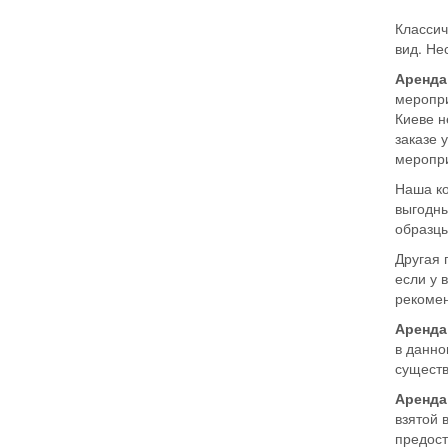
Классич
вид. Не
Аренда
меропри
Киеве н
заказе 
меропри
Наша ко
выгодны
образцы
Другая 
если у 
рекомен
Аренда
в данно
существ
Аренда
взятой 
предост