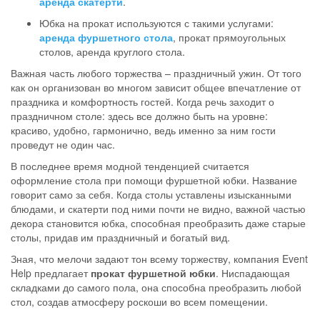
аренда скатерти
.
Юбка на прокат используются с такими услугами:
аренда фуршетного стола
, прокат прямоугольных
столов, аренда круглого стола.
Важная часть любого торжества – праздничный ужин. От того
как он организован во многом зависит общее впечатление от
праздника и комфортность гостей. Когда речь заходит о
праздничном столе: здесь все должно быть на уровне:
красиво, удобно, гармонично, ведь именно за ним гости
проведут не один час.
В последнее время модной тенденцией считается
оформление стола при помощи фуршетной юбки. Название
говорит само за себя. Когда столы уставлены изысканными
блюдами, и скатерти под ними почти не видно, важной частью
декора становится юбка, способная преобразить даже старые
столы, придав им праздничный и богатый вид.
Зная, что мелочи задают тон всему торжеству, компания Event
Help предлагает
прокат фуршетной юбки
. Ниспадающая
складками до самого пола, она способна преобразить любой
стол, создав атмосферу роскоши во всем помещении.