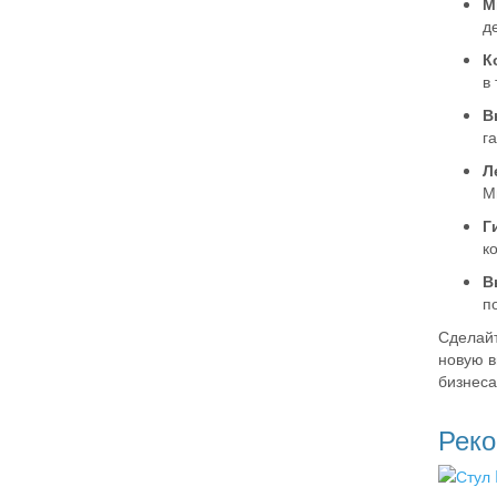
М
д
К
в
В
г
Л
М
Г
к
В
п
Сделайт
новую в
бизнеса
Рек