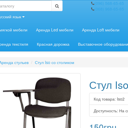
(096) 568-65-65
(068) 968-65-65
усский язык
мягкой мебели
Аренда Led мебели
Аренда Loft мебели
ренда текстиля
Красная дорожка
Выставочное оборудован
Аренда стульев
Стул Iso со столиком
Стул Is
Код товара:
Iso2
Доступность:
На с
150грн