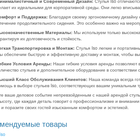
инималистичный и Современный Дизайн:
Стулья Iso отличаютс
елает их идеальными для корпоративной среды. Они легко вписыва
омфорт и Поддержка:
Благодаря своему эргономичному дизайну с
 течение продолжительного сидения. Это особенно важно на меропр
ысококачественные Материалы:
Мы используем только высокока
арантируя их долговечность и стойкость.
егкая Транспортировка и Монтаж:
Стулья Iso легкие и портативн
ы обеспечим быструю и эффективную доставку и монтаж, чтобы вы
ибкие Условия Аренды:
Наши гибкие условия аренды позволяют 
оличество стульев и дополнительное оборудование в соответствии 
ысший Класс Обслуживания Клиентов:
Наша команда всегда го
омощь в выборе стульев Iso, соответствующих вашим уникальным 
е ваше деловое событие непревзойденным с нашей арендой стуль
ысоту, где каждая деталь говорит о профессионализме и внимании 
 и поразите своих гостей изысканным комфортом и эстетикой.
омендуемые товары