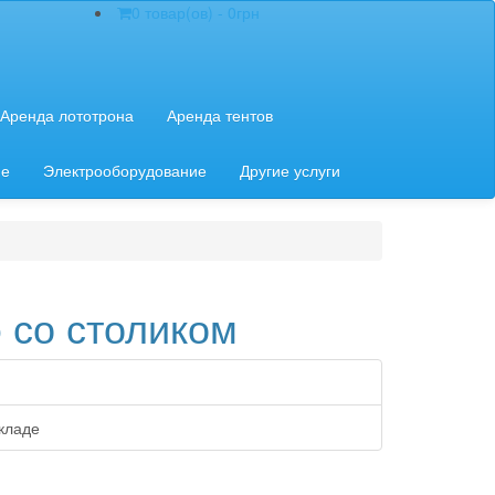
0 товар(ов) - 0грн
Аренда лототрона
Аренда тентов
ие
Электрооборудование
Другие услуги
o со столиком
кладе