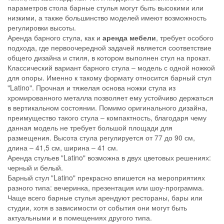
параметров стола барные стулья могут быть высокими или
низкими, а также большинство моделей имеют возможность
регулировки высоты.
Аренда барного стула, как и
аренда мебели
, требует особого
подхода, где первоочередной задачей является соответствие
общего дизайна и стиля, в котором выполнен стул на прокат.
Классический вариант барного стула – модель с одной ножкой
для опоры. Именно к такому формату относится барный стул
"Latino". Прочная и тяжелая основа ножки стула из
хромированного металла позволяет ему устойчиво держаться
в вертикальном состоянии. Помимо оригинального дизайна,
преимущество такого стула – компактность, благодаря чему
данная модель не требует большой площади для
размещения. Высота стула регулируется от 77 до 90 см,
длина – 41,5 см, ширина – 41 см.
Аренда стульев "Latino" возможна в двух цветовых решениях:
черный и белый.
Барный стул "Latino" прекрасно впишется на мероприятиях
разного типа: вечеринка, презентация или шоу-программа.
Чаще всего барные стулья арендуют рестораны, бары или
студии, хотя в зависимости от события они могут быть
актуальными и в помещениях другого типа.