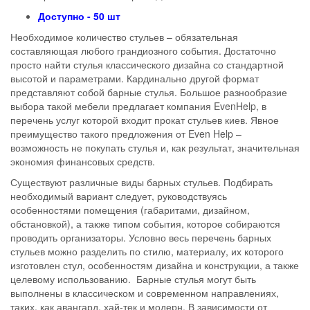
Доступно - 50 шт
Необходимое количество стульев – обязательная
составляющая любого грандиозного события. Достаточно
просто найти стулья классического дизайна со стандартной
высотой и параметрами. Кардинально другой формат
представляют собой барные стулья. Большое разнообразие
выбора такой мебели предлагает компания EvenHelp, в
перечень услуг которой входит прокат стульев киев. Явное
преимущество такого предложения от Even Help –
возможность не покупать стулья и, как результат, значительная
экономия финансовых средств.
Существуют различные виды барных стульев. Подбирать
необходимый вариант следует, руководствуясь
особенностями помещения (габаритами, дизайном,
обстановкой), а также типом события, которое собираются
проводить организаторы. Условно весь перечень барных
стульев можно разделить по стилю, материалу, их которого
изготовлен стул, особенностям дизайна и конструкции, а также
целевому использованию. Барные стулья могут быть
выполнены в классическом и современном направлениях,
таких, как авангард, хай-тек и модерн. В зависимости от