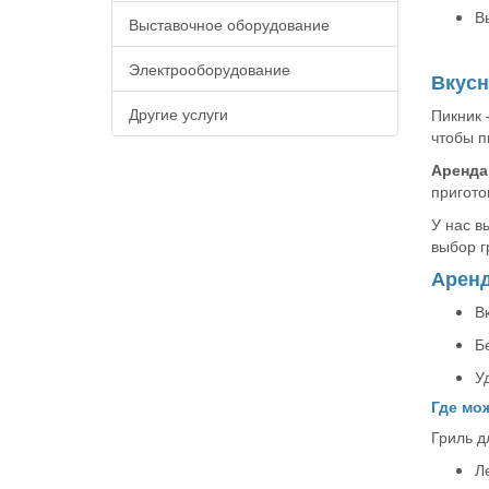
В
Выставочное оборудование
Электрооборудование
Вкусн
Другие услуги
Пикник 
чтобы п
Аренда
пригото
У нас в
выбор г
Аренд
В
Б
У
Где мо
Гриль д
Л