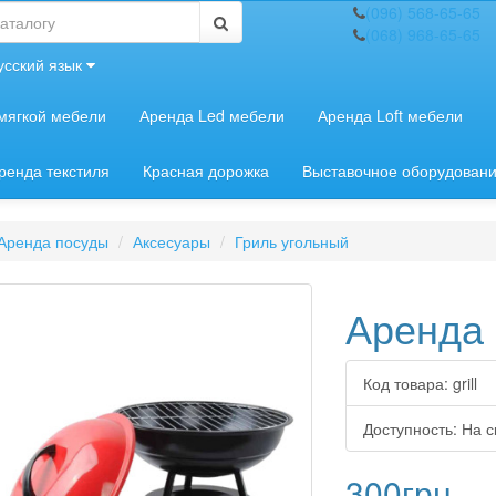
(096) 568-65-65
(068) 968-65-65
усский язык
мягкой мебели
Аренда Led мебели
Аренда Loft мебели
ренда текстиля
Красная дорожка
Выставочное оборудован
Аренда посуды
Аксесуары
Гриль угольный
Аренда 
Код товара:
grill
Доступность:
На с
300грн