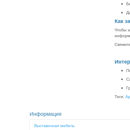
Б
Д
Как з
Чтобы з
информа
Свяжите
Интер
П
С
Г
Теги:
Ар
Информация
Выставочная мебель