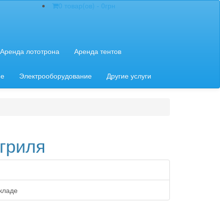
0 товар(ов) - 0грн
Аренда лототрона
Аренда тентов
ие
Электрооборудование
Другие услуги
гриля
кладе