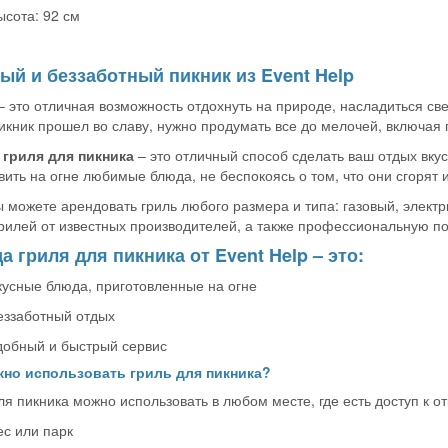
ысота: 92 см
ый и беззаботный пикник из Event Help
– это отличная возможность отдохнуть на природе, насладиться св
икник прошел во славу, нужно продумать все до мелочей, включая
 гриля для пикника
– это отличный способ сделать ваш отдых вку
вить на огне любимые блюда, не беспокоясь о том, что они сгорят 
ы можете арендовать гриль любого размера и типа: газовый, элек
рилей от известных производителей, а также профессиональную п
а гриля для пикника от Event Help – это:
кусные блюда, приготовленные на огне
еззаботный отдых
добный и быстрый сервис
жно использовать гриль для пикника?
ля пикника можно использовать в любом месте, где есть доступ к о
ес или парк