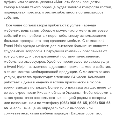
пуфики или заказать диваны «Магнат» белой расцветки.
Выбор мебели такого образца будет залогом комфорта гостей,
подчеркивая престиж и респектабельность организаторов
события.
Все чаще организаторы прибегают к услуге «аренда
мебели», ведь таким образом можно часто менять интерьер
событий и не прибегать к нерентабельному использованию
больших пространств под хранение мебели. С компанией
Event Help аренда мебели для выставок больше не является
трудоемким вопросом. Сотрудники компании обеспечивают
все условия для своевременной поставки качественных
мебельных аксессуаров. Удобное преимущество заказа услуг
в Event Help – возможность доставки прямо на место события,
а также монтаж меблированной продукции. С момента заказа
услуги, доставка происходит в течение 24 часов. Компания
работает 7 дней в неделю и готова практически в любое
время выехать по заказу. Более того доставка осуществляется
во все окрестности Киева и области Украины. Чтобы оформить
заказ достаточно воспользоваться опцией рядом с товаром
или позвонить нам по телефону
(068) 968-65-65
,
(096) 568-65-
65
. А если Вы еще не определились с выбором или
сомневаетесь, какая мебель подойдет Вашему событию,